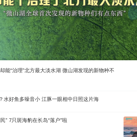
却能“治理”北方最大淡水湖 微山湖发现的新物种不
家？水好鱼多噪音小 江豚一眼相中日照这片海
住民” 7只斑海豹在长岛“落户”啦