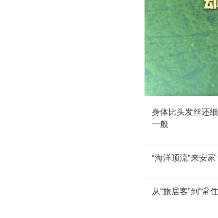
身体比头发丝还细
一般
“海洋顶流”来安
从“旅居客”到“常